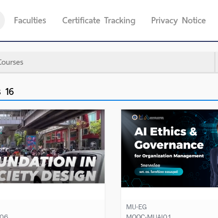
Faculties
Certificate Tracking
Privacy Notice
Learn More
Learn More
is
16
MU-EG
06
MOOC-MUAI01