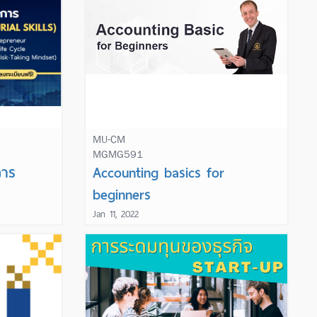
MU-CM
MGMG591
Learn More
การ
Accounting basics for
beginners
Jan 11, 2022