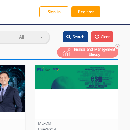
Sign in
Register
All
Search
Clear
Learn More
Finance and Management
Literacy
MU-CM
ESG2024