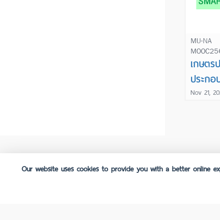
MU-NA
MOOC25
เกษตรปร
ประกอ
Entrep
Nov 21, 20
FAQ
Our website uses cookies to provide you with a better online exp
IT Development & Service Excellency
Open: Monday - Friday, 8:30 AM - 4:30 PM.
Tel:
02-849-4600
Fanpage :
MUx.Mahidol