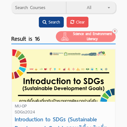
All
Search
Clear
Learn More
Science and Environment
Result is
16
Literacy
MU-OP
SDGs2024
Learn More
Introduction to SDGs (Sustainable