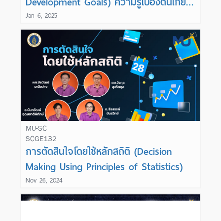
Development Goals) ความรู้เบื้องต้นเกี่ยว
กับเป้าหมายการพัฒนาอย่างยั่งยืน
Jan 6, 2025
MU-SC
SCGE132
Learn More
การตัดสินใจโดยใช้หลักสถิติ (Decision
Making Using Principles of Statistics)
Nov 26, 2024