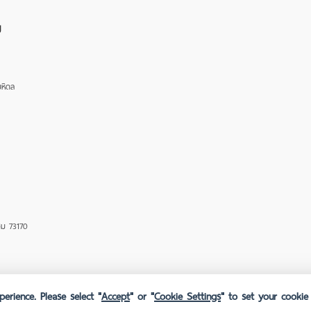
ญ
หิดล
ม 73170
erience. Please select "
Accept
" or "
Cookie Settings
" to set your cookie