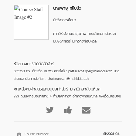
นายพายุ กลีบบัว
นักวิชาการศึกษา
ภาควิชาสังคมและสุขภาพ คณะสังคมศาสตร์และ
มนุษยศาสตร์ มหาวิทยาลัยมหิดล
ช่องทางการติดต่อสื่อสาร
อาจารย์ ดร. ภัทรจิต จุมพล กอซโซลี : pattarachit.goz@mahidol.ac.th นาง
สาวฌลานันท์ แสงศิลา : chalanan.san@mahidol.ac.th
คณะสังคมศาสตร์และมนุษยศาสตร์ มหาวิทยาลัยมหิดล
999 ถนนพุทธมณฑลสาย 4 ตำบลศาลายา อำเภอพุทธมณฑล จังหวัดนครปฐม
Tweet
Post
Email
that
a
someone
you've
Facebook
to
Course Number
SH2024-04